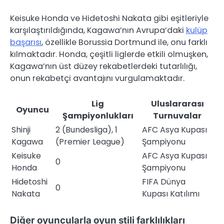
Keisuke Honda ve Hidetoshi Nakata gibi eşitleriyle
karşılaştırıldığında, Kagawa’nın Avrupa’daki
kulüp
başarısı
, özellikle Borussia Dortmund ile, onu farklı
kılmaktadır. Honda, çeşitli liglerde etkili olmuşken,
Kagawa’nın üst düzey rekabetlerdeki tutarlılığı,
onun rekabetçi avantajını vurgulamaktadır.
Lig
Uluslararası
Oyuncu
Şampiyonlukları
Turnuvalar
Shinji
2 (Bundesliga), 1
AFC Asya Kupası
Kagawa
(Premier League)
Şampiyonu
Keisuke
AFC Asya Kupası
0
Honda
Şampiyonu
Hidetoshi
FIFA Dünya
0
Nakata
Kupası Katılımı
Diğer oyuncularla oyun stili farklılıkları