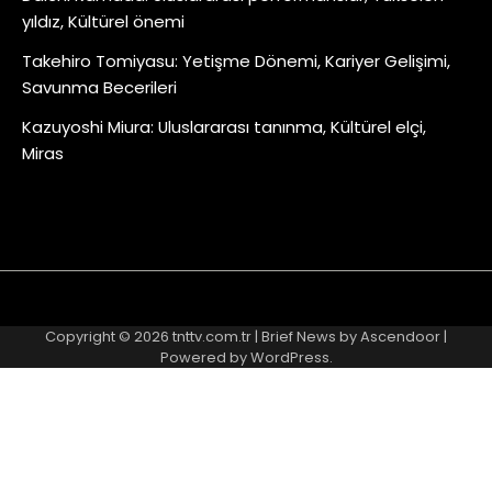
yıldız, Kültürel önemi
Takehiro Tomiyasu: Yetişme Dönemi, Kariyer Gelişimi,
Savunma Becerileri
Kazuyoshi Miura: Uluslararası tanınma, Kültürel elçi,
Miras
About
Contact
Cookie
Privacy
Sitemap
Terms
Us
Us
Policy
Policy
and
Copyright © 2026
tnttv.com.tr
| Brief News by
Ascendoor
|
Conditions
Powered by
WordPress
.