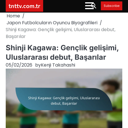
Skip
tnttv.com.tr
Subscribe
to
Home
content
Japon Futbolcuların Oyuncu Biyografileri
Shinji Kagawa: Gençlik gelişimi, Uluslararası debut,
Başarılar
Shinji Kagawa: Gençlik gelişimi,
Uluslararası debut, Başarılar
05/02/2026
by
Kenji Takahashi