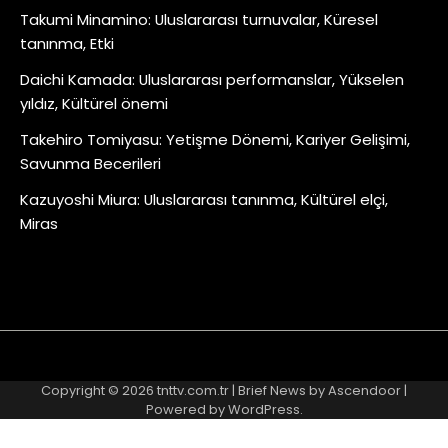
Takumi Minamino: Uluslararası turnuvalar, Küresel
tanınma, Etki
Daichi Kamada: Uluslararası performanslar, Yükselen
yıldız, Kültürel önemi
Takehiro Tomiyasu: Yetişme Dönemi, Kariyer Gelişimi,
Savunma Becerileri
Kazuyoshi Miura: Uluslararası tanınma, Kültürel elçi,
Miras
About
Contact
Cookie
Privacy
Sitemap
Terms
Us
Us
Policy
Policy
and
Copyright © 2026
tnttv.com.tr
| Brief News by
Ascendoor
|
Conditions
Powered by
WordPress
.