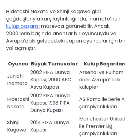
Hidetoshi Nakata ve Shinji Kagawa gibi
çağdaşlarıyla karşılaştırıldığında, Inamoto’nun
kulüp başarısı
mütevazı görünebilir. Ancak,
2000’lerin başında anahtar bir oyuncuydu ve
Avrupa’daki gelecekteki Japon oyuncular için bir
yol açmıştır.
Oyuncu
Büyük Turnuvalar
Kulüp Başarıları
2002 FIFA Dünya
Arsenal ve Fulham
Junichi
Kupası, 2000 AFC
dahil Avrupa’daki
Inamoto
Asya Kupası
kulüpler
2002 FIFA Dünya
Hidetoshi
AS Roma ile Serie A
Kupası, 1998 FIFA
Nakata
şampiyonlukları
Dünya Kupası
Manchester United
Shinji
2014 FIFA Dünya
ile Premier Lig
Kagawa
Kupası
şampiyonlukları