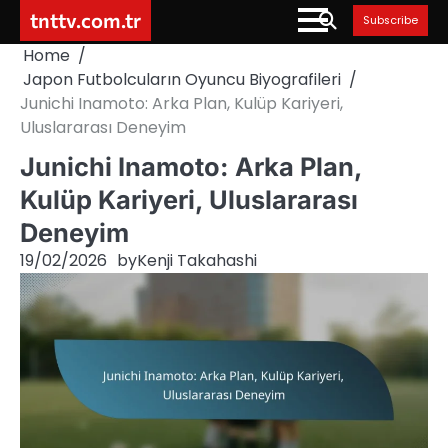
Skip
tnttv.com.tr
Subscribe
to
Home
content
Japon Futbolcuların Oyuncu Biyografileri
Junichi Inamoto: Arka Plan, Kulüp Kariyeri,
Uluslararası Deneyim
Junichi Inamoto: Arka Plan,
Kulüp Kariyeri, Uluslararası
Deneyim
19/02/2026
by
Kenji Takahashi