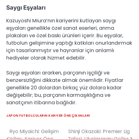
Saygı Eşyaları
Kazuyoshi Miura’nın kariyerini kutlayan saygı
eşyaları genellikle özel sanat eserleri, anma
plakaları ve özel baskı ürünleri içerir. Bu eşyalar,
futbolun gelişimine yaptığı katkıları onurlandırmak
için tasarlanmıştır ve hayranlar için anlamlı
hediyeler olarak hizmet edebilir.
Saygı eşyaları ararken, parçanın işçiliği ve
benzersizliğini dikkate almak önemlidir. Fiyatlar
genellikle 20 dolardan birkaç yüz dolara kadar
değişebilir; bu, parçanın karmaşıklığına ve
sanatçının itibarına bağlıdır.
JAPON FUTBOLCULARIN KARIYER ÖNE ÇIKANLARI
Ryo Miyaichi: Gelişim
Shinji Okazaki: Premier Lig
Post
Yılları, Kariyer Öne
Zaferi, Uluslararası Goller,