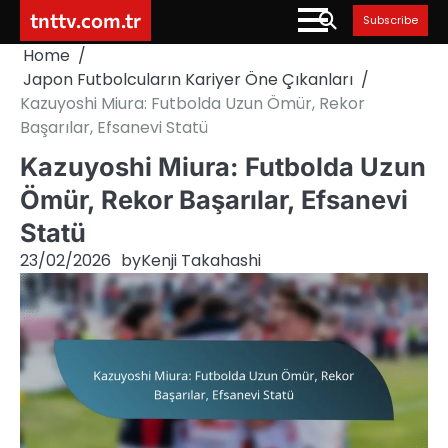
Skip
tnttv.com.tr
Subscribe
to
Home
content
Japon Futbolcuların Kariyer Öne Çıkanları
Kazuyoshi Miura: Futbolda Uzun Ömür, Rekor
Başarılar, Efsanevi Statü
Kazuyoshi Miura: Futbolda Uzun
Ömür, Rekor Başarılar, Efsanevi
Statü
23/02/2026
by
Kenji Takahashi