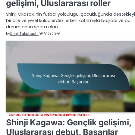
gelişimi, Uluslararası roller
Shinji Okazaki’nin futbol yolculuğu, çocukluğunda destekleyi
bir aile ve yerel kulüplerdeki erken katılımıyla başladı ve bu
durum onun spora olan…
by
Kenji Takahashi
05/02/2026
JAPON FUTBOLCULARIN OYUNCU BIYOGRAFILERI
Shinji Kagawa: Gençlik gelişimi,
Uluslararası debut, Başarılar