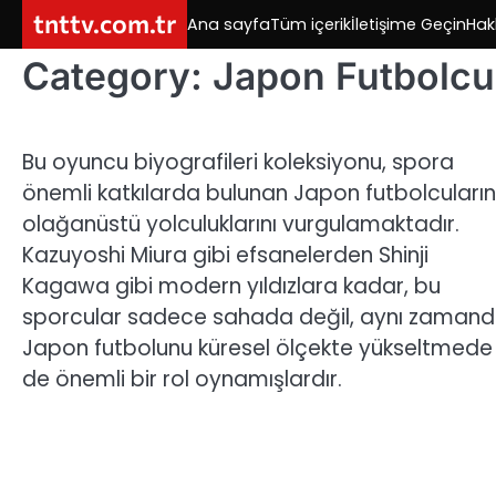
Skip
tnttv.com.tr
Ana sayfa
Tüm içerik
İletişime Geçin
Hak
to
content
Category:
Japon Futbolcul
Bu oyuncu biyografileri koleksiyonu, spora
önemli katkılarda bulunan Japon futbolcuların
olağanüstü yolculuklarını vurgulamaktadır.
Kazuyoshi Miura gibi efsanelerden Shinji
Kagawa gibi modern yıldızlara kadar, bu
sporcular sadece sahada değil, aynı zaman
Japon futbolunu küresel ölçekte yükseltmede
de önemli bir rol oynamışlardır.