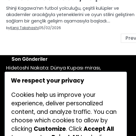
Shinji Kagawa’nın futbol yolculuğu, çeşitli kulüpler ve
akademiler aracılığıyla yeteneklerini ve oyun stilini geliştiren
sağlam bir gençlik gelişim aşamasıyla başladı.…
by
Kenji Takahashi
05/02/2026
Posts
Prev
pagination
Son Gönderiler
Hidetoshi Nakata: Dünya Kupası mirası,
Küresel etki, Elçilik rolü
We respect your privacy
Takumi Minamino: Uluslararası
turnuvalar, Küresel tanınma, Etki
Cookies help us improve your
experience, deliver personalized
Daichi Kamada: Uluslararası
content, and analyze traffic. You can
performanslar, Yükselen yıldız, Kültürel
önemi
choose which cookies to allow by
clicking
Customize
. Click
Accept All
Takehiro Tomiyasu: Yetişme Dönemi,